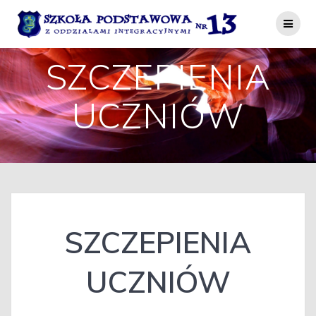
Przejdź
do
treści
SZCZEPIENIA
UCZNIÓW
SZCZEPIENIA
UCZNIÓW