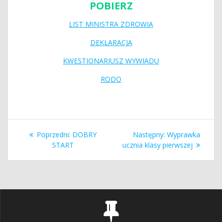
POBIERZ
LIST MINISTRA ZDROWIA
DEKLARACJA
KWESTIONARIUSZ WYWIADU
RODO
Nawigacja
Poprzedni
Następny
Poprzedni:
DOBRY
Następny:
Wyprawka
wpisu
wpis:
wpis:
START
ucznia klasy pierwszej