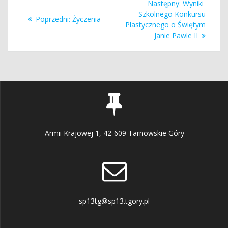
Następny
Następny:
Wyniki
wpisu
wpis:
Szkolnego Konkursu
Poprzedni
Poprzedni:
Życzenia
Plastycznego o Świętym
wpis:
Janie Pawle II
Armii Krajowej 1, 42-609 Tarnowskie Góry
sp13tg@sp13.tgory.pl