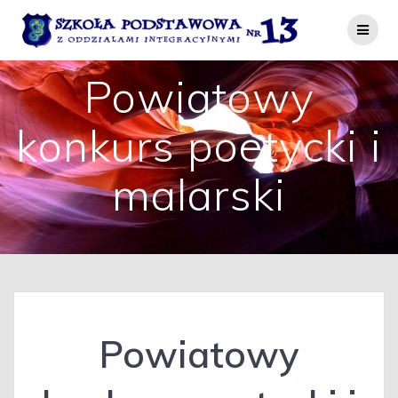
Przejdź
do
treści
Powiatowy
konkurs poetycki i
malarski
Powiatowy