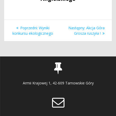
Nawigacja
Poprzedni
Następny
Poprzedni:
Wyniki
Następny:
Akcja Góra
wpisu
wpis:
wpis:
konkursu ekologicznego
Grosza ruszyła !
Armii Krajowej 1, 42-609 Tarnowskie Góry