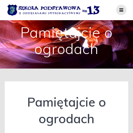
Przejdź
do
treści
Pamiętajcie o
ogrodach
Pamiętajcie o
ogrodach