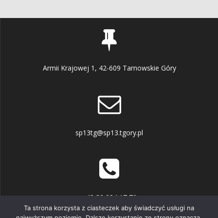
Armii Krajowej 1, 42-609 Tarnowskie Góry
sp13tg@sp13.tgory.pl
+48 32 284 17 70
Ta strona korzysta z ciasteczek aby świadczyć usługi na
najwyższym poziomie. Dalsze korzystanie ze strony oznacza,