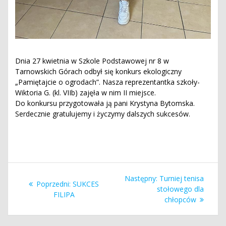
Dnia 27 kwietnia w Szkole Podstawowej nr 8 w
Tarnowskich Górach odbył się konkurs ekologiczny
„Pamiętajcie o ogrodach”. Nasza reprezentantka szkoły-
Wiktoria G. (kl. VIIb) zajęła w nim II miejsce.
Do konkursu przygotowała ją pani Krystyna Bytomska.
Serdecznie gratulujemy i życzymy dalszych sukcesów.
Nawigacja
Następny
Następny:
Turniej tenisa
Poprzedni
Poprzedni:
SUKCES
wpisu
wpis:
stołowego dla
wpis:
FILIPA
chłopców