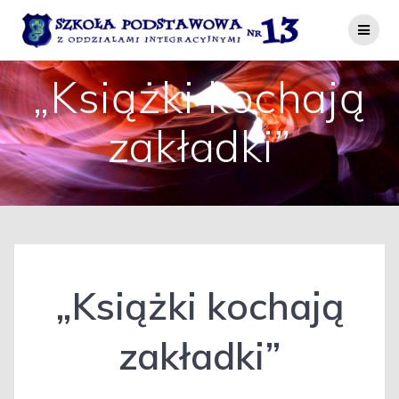
Przejdź
do
treści
„Książki kochają
zakładki”
„Książki kochają
zakładki”