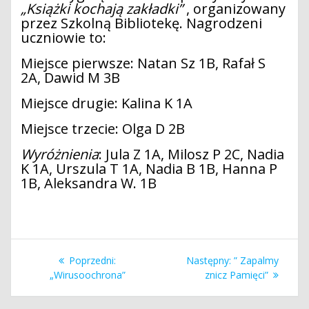
„Książki kochają zakładki”
, organizowany
przez Szkolną Bibliotekę. Nagrodzeni
uczniowie to:
Miejsce pierwsze: Natan Sz 1B, Rafał S
2A, Dawid M 3B
Miejsce drugie: Kalina K 1A
Miejsce trzecie: Olga D 2B
Wyróżnienia
: Jula Z 1A, Milosz P 2C, Nadia
K 1A, Urszula T 1A, Nadia B 1B, Hanna P
1B, Aleksandra W. 1B
Nawigacja
Poprzedni
Następny
Poprzedni:
Następny:
” Zapalmy
wpisu
wpis:
wpis:
„Wirusoochrona”
znicz Pamięci”