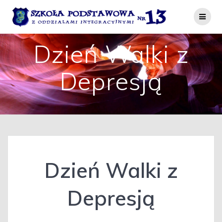
Przejdź
do
treści
Dzień Walki z
Depresją
Dzień Walki z
Depresją