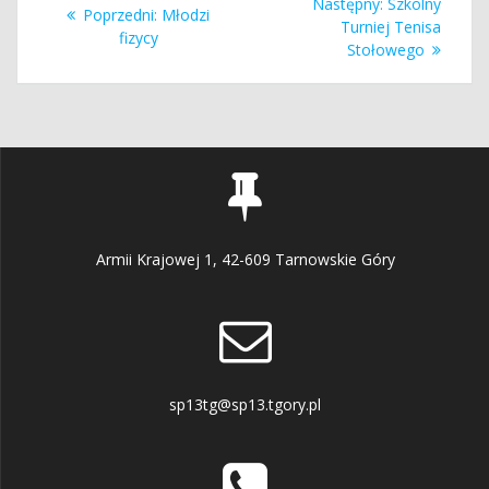
Następny
Następny:
Szkolny
Poprzedni
Poprzedni:
Młodzi
wpisu
wpis:
Turniej Tenisa
wpis:
fizycy
Stołowego
Armii Krajowej 1, 42-609 Tarnowskie Góry
sp13tg@sp13.tgory.pl