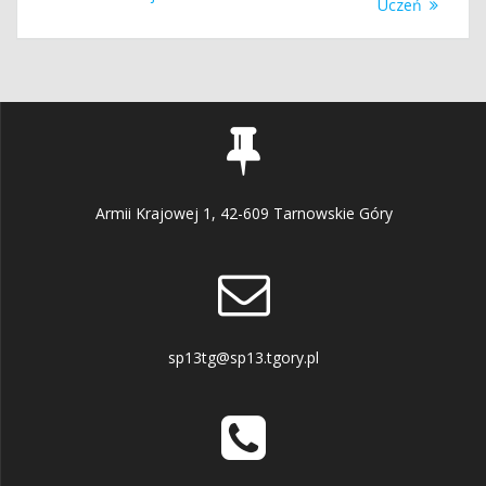
Uczeń
Armii Krajowej 1, 42-609 Tarnowskie Góry
sp13tg@sp13.tgory.pl