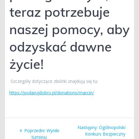
teraz potrzebuje
naszej pomocy, aby
odzyskać dawne
życie!
Szczegóły dotyczące zbiórki znajdują się tu:
https://podarujdobro.pl/donations/marcin/
Nawigacja
Następny
Następny:
Ogólnopolski
Poprzedni
Poprzedni:
Wyniki
wpisu
wpis:
Konkurs Bezpieczny
wpis:
turnieju