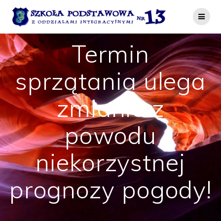
Przejdź
do
treści
Termin
sprzątania ulega
zmianie z
powodu
niekorzystnej
prognozy pogody!