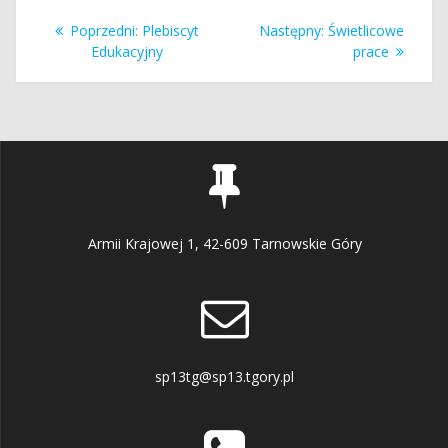
Nawigacja
Poprzedni
Następny
Poprzedni:
Plebiscyt
Następny:
Świetlicowe
wpisu
wpis:
wpis:
Edukacyjny
prace
Armii Krajowej 1, 42-609 Tarnowskie Góry
sp13tg@sp13.tgory.pl