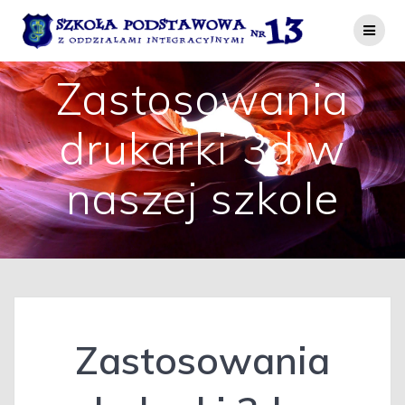
Przejdź
do
treści
Zastosowania
drukarki 3d w
naszej szkole
Zastosowania