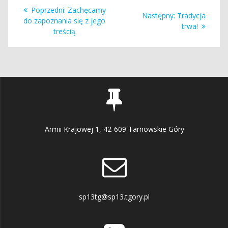
Nawigacja
Poprzedni
Poprzedni:
Zachęcamy
Następny
Następny:
Tradycja
wpisu
wpis:
do zapoznania się z jego
wpis:
trwa!
treścią
Armii Krajowej 1, 42-609 Tarnowskie Góry
sp13tg@sp13.tgory.pl