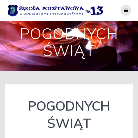
Przejdź
do
treści
POGODNYCH
ŚWIĄT
POGODNYCH
ŚWIĄT