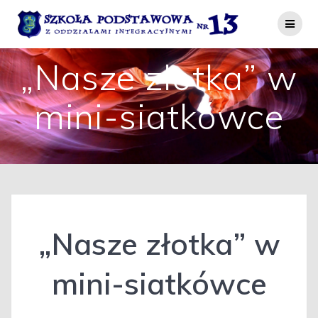
Przejdź
do
treści
„Nasze złotka” w
mini-siatkówce
„Nasze złotka” w
mini-siatkówce