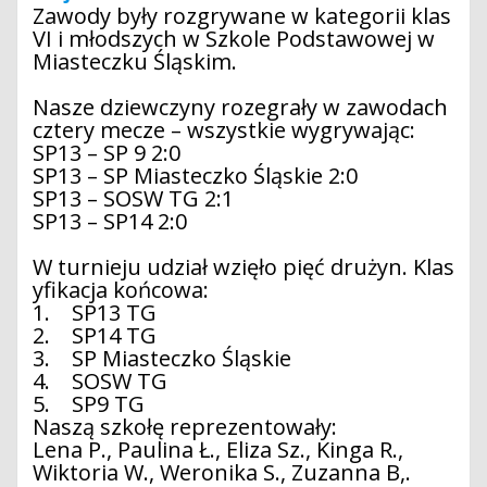
Zawody były rozgrywane w kategorii klas
VI i młodszych w Szkole Podstawowej w
Miasteczku Śląskim.
Nasze dziewczyny rozegrały w zawodach
cztery mecze – wszystkie wygrywając:
SP13 – SP 9 2:0
SP13 – SP Miasteczko Śląskie 2:0
SP13 – SOSW TG 2:1
SP13 – SP14 2:0
W turnieju udział wzięło pięć drużyn. Klas
yfikacja końcowa:
1. SP13 TG
2. SP14 TG
3. SP Miasteczko Śląskie
4. SOSW TG
5. SP9 TG
Naszą szkołę reprezentowały:
Lena P., Paulina Ł., Eliza Sz., Kinga R.,
Wiktoria W., Weronika S., Zuzanna B,.