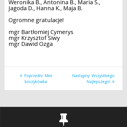
Weronika B., Antonina B., Maria S.,
Jagoda D., Hanna K., Maja B.
Ogromne gratulacje!
mgr Bartłomiej Cymerys
mgr Krzysztof Siwy
mgr Dawid Ozga
Nawigacja
Poprzedni
Następny
Poprzedni:
Mini
Następny:
Wszystkiego
wpisu
wpis:
wpis:
koszykówka
Najlepszego!