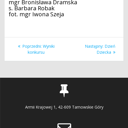
mgr Bronisława Dramska
s. Barbara Robak
fot. mgr Iwona Szeja
Nawigacja
Poprzedni
Następny
Poprzedni:
Wyniki
Następny:
Dzień
wpisu
wpis:
wpis:
konkursu
Dziecka
Armii Krajowej 1, 42-609 Tarnowskie Góry