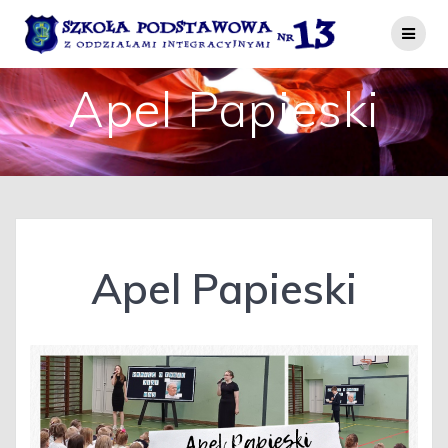
Przejdź
do
treści
Apel Papieski
Apel Papieski