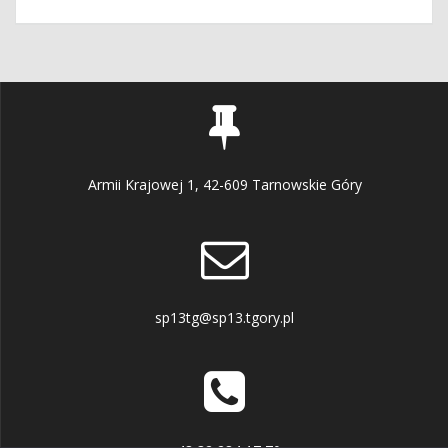
wpisu
wpis:
Armii Krajowej 1, 42-609 Tarnowskie Góry
sp13tg@sp13.tgory.pl