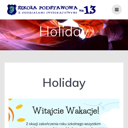
Przejdź
do
treści
Holiday
Holiday