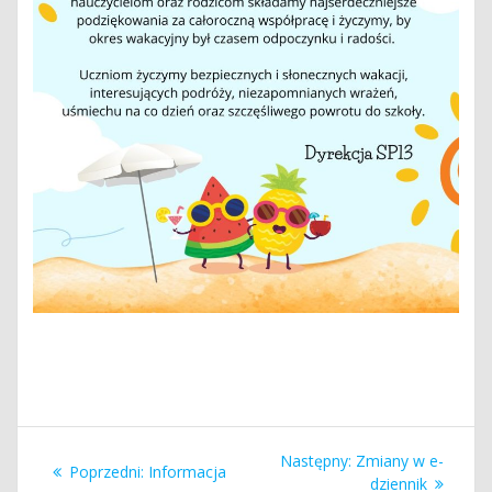
Nawigacja
Następny
Następny:
Zmiany w e-
Poprzedni
Poprzedni:
Informacja
wpis:
dziennik