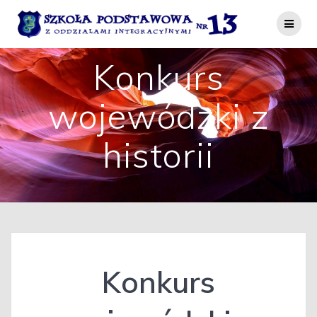
Przejdź
do
treści
Konkurs
wojewódzki z
historii
Konkurs