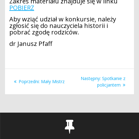
Zakres materiału znajduje się w linku
POBIERZ
Aby wziąć udział w konkursie, należy
zgłosić się do nauczyciela historii i
pobrać zgodę rodziców.
dr Janusz Pfaff
Nawigacja
Następny
Następny:
Spotkanie z
Poprzedni
Poprzedni:
Mały Mistrz
wpisu
wpis:
policjantem
wpis: