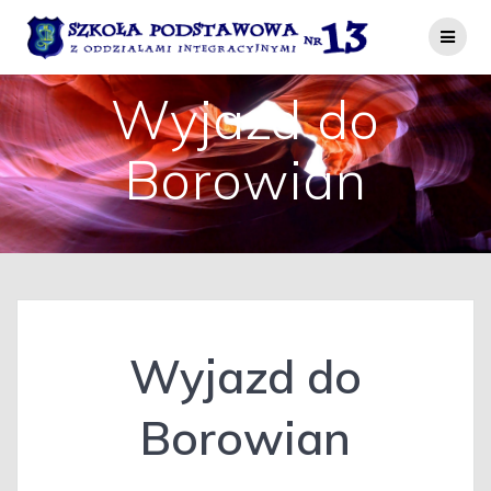
Przejdź
do
treści
Wyjazd do
Borowian
Wyjazd do
Borowian