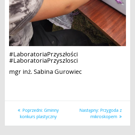
#LaboratoriaPrzyszłości
#LaboratoriaPrzyszlosci
mgr inż. Sabina Gurowiec
Nawigacja
Poprzedni
Następny
Poprzedni:
Gminny
Następny:
Przygoda z
wpisu
wpis:
wpis:
konkurs plastyczny
mikroskopem