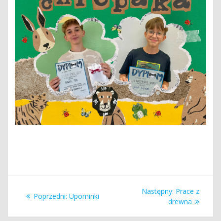
Nawigacja
Następny
Następny:
Prace z
Poprzedni
Poprzedni:
Upominki
wpisu
wpis:
drewna
wpis: