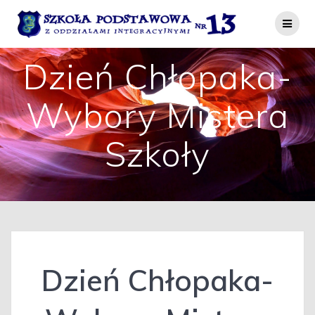
Przejdź
do
treści
Dzień Chłopaka-
Wybory Mistera
Szkoły
Dzień Chłopaka-