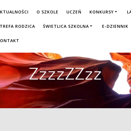
KTUALNOŚCI
O SZKOLE
UCZEŃ
KONKURSY
L
TREFA RODZICA
ŚWIETLICA SZKOLNA
E-DZIENNIK
KONTAKT
ZzzzZZzz