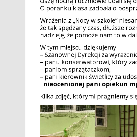
ciszę nocną i uczniowie udali się 
O poranku klasa zadbała o posprzą
Wrażenia z „Nocy w szkole” niesa
że tak spędzany czas, dłuższe roz
nadzieję, że pomoże nam to w dals
W tym miejscu dziękujemy
– Szanownej Dyrekcji za wyrażeni
– panu konserwatorowi, który zad
– paniom sprzątaczkom,
– pani kierownik świetlicy za udo
i
nieocenionej pani opiekun mg
Kilka zdjęć, którymi pragniemy się