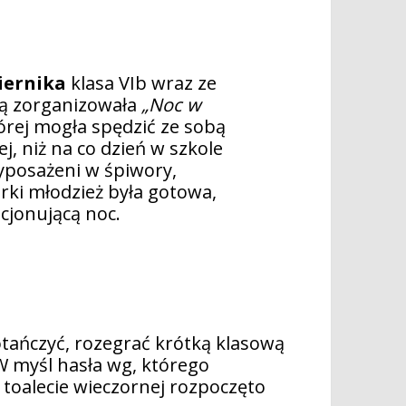
iernika
klasa VIb wraz ze
 zorganizowała
„Noc w
órej mogła spędzić ze sobą
ej, niż na co dzień w szkole
yposażeni w śpiwory,
arki młodzież była gotowa,
cjonującą noc.
otańczyć, rozegrać krótką klasową
W myśl hasła wg, którego
o toalecie wieczornej rozpoczęto