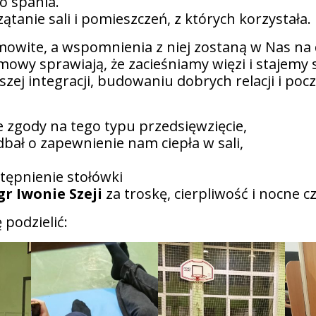
do spania.
tanie sali i pomieszczeń, z których korzystała.
mowite, a wspomnienia z niej zostaną w Nas na 
mowy sprawiają, że zacieśniamy więzi i stajemy s
zej integracji, budowaniu dobrych relacji i poc
e zgody na tego typu przedsięwzięcie,
bał o zapewnienie nam ciepła w sali,
stępnienie stołówki
r Iwonie Szeji
za troskę, cierpliwość i nocne c
 podzielić: