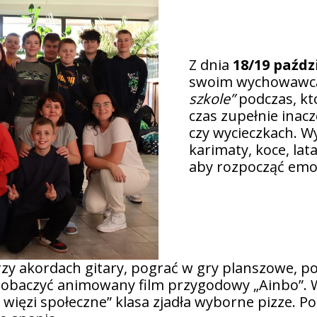
Z dnia
18/19 paźdz
swoim wychowawcą
szkole”
podczas, kt
czas zupełnie inacz
czy wycieczkach. W
karimaty, koce, lat
aby rozpocząć emo
rzy akordach gitary, pograć w gry planszowe, p
 zobaczyć animowany film przygodowy „Ainbo”. 
 więzi społeczne” klasa zjadła wyborne pizze. P