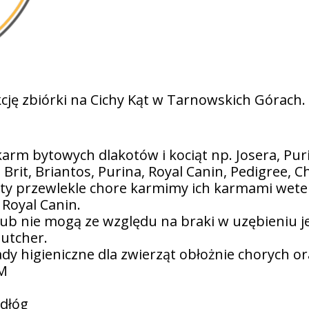
cję zbiórki na Cichy Kąt w Tarnowskich Górach.
karm bytowych dlakotów i kociąt np. Josera, Pur
Brit, Briantos, Purina, Royal Canin, Pedigree, C
koty przewlekle chore karmimy ich karmami wete
 Royal Canin.
 lub nie mogą ze względu na braki w uzębieniu 
utcher.
 higieniczne dla zwierząt obłożnie chorych oraz
 M
odłóg