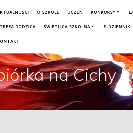
KTUALNOŚCI
O SZKOLE
UCZEŃ
KONKURSY
L
TREFA RODZICA
ŚWIETLICA SZKOLNA
E-DZIENNIK
KONTAKT
biórka na Cichy K