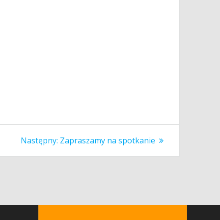
Następny
Następny:
Zapraszamy na spotkanie
wpis: