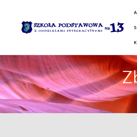
Przejdź
do
A
treści
S
Z