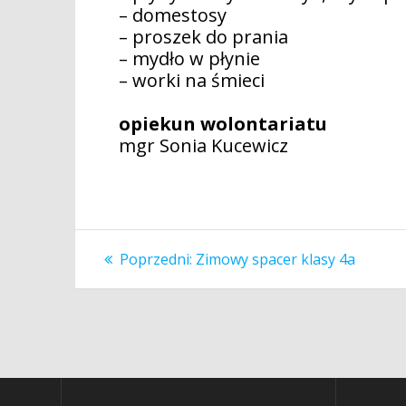
– domestosy
– proszek do prania
– mydło w płynie
– worki na śmieci
opiekun wolontariatu
mgr Sonia Kucewicz
Nawigacja
Poprzedni
Poprzedni:
Zimowy spacer klasy 4a
wpis:
wpisu