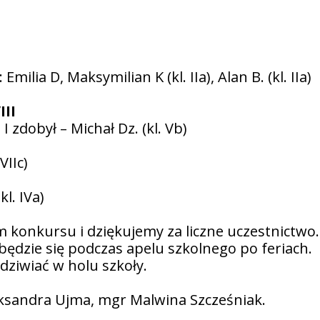
: Emilia D, Maksymilian K (kl. IIa), Alan B. (kl. IIa)
III
 zdobył – Michał Dz. (kl. Vb)
VIIc)
kl. IVa)
 konkursu i dziękujemy za liczne uczestnictwo.
ędzie się podczas apelu szkolnego po feriach.
ziwiać w holu szkoły.
eksandra Ujma, mgr Malwina Szcześniak.