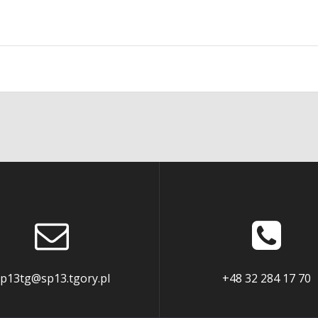
p13tg@sp13.tgory.pl
+48 32 284 17 70