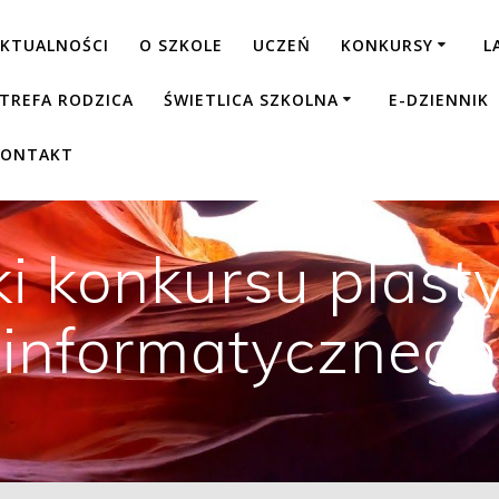
KTUALNOŚCI
O SZKOLE
UCZEŃ
KONKURSY
L
TREFA RODZICA
ŚWIETLICA SZKOLNA
E-DZIENNIK
KONTAKT
i konkursu plast
informatycznego