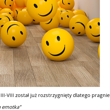
as III-VIII został już rozstrzygnięty dlatego pr
a emotka”