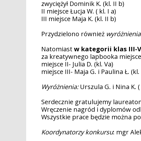
zwyciężył Dominik K. (kl. II b)
II miejsce Łucja W. ( kl. I a)
III miejsce Maja K. (kl. II b)
Przydzielono również
wyróżnienia
Natomiast
w kategorii klas III-V
za kreatywnego lapbooka miejsce I
miejsce II- Julia D. (kl. Va)
miejsce III- Maja G. i Paulina Ł. (kl. 
Wyróżnienia:
Urszula G. i Nina K. ( 
Serdecznie gratulujemy laureatom
Wręczenie nagród i dyplomów odb
Wszystkie prace będzie można pod
Koordynatorzy konkursu
: mgr Al