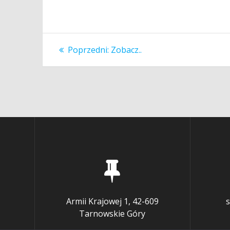
Nawigacja
Poprzedni
Poprzedni:
Zobacz..
wpis:
wpisu
Armii Krajowej 1, 42-609
s
Tarnowskie Góry