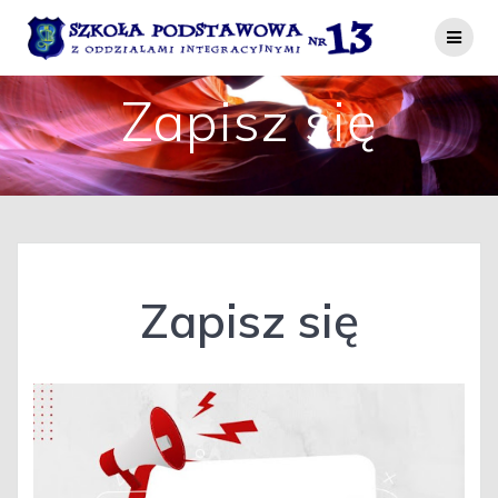
Przejdź
do
treści
Zapisz się
Zapisz się