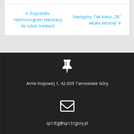
Nawigacja
Poprzedni
Poprzedni:
Następny
Następny:
Tak klasa „2b”
wpisu
wpis:
Harmonogram rekrutacji
wpis:
witała wiosnę!
do szkół średnich
Armii Krajowej 1, 42-609 Tarnowskie Góry
sp13tg@sp13.tgory.pl