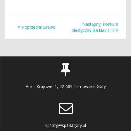
Nawigacja
Następny
Następny:
Konkurs
Poprzedni
Poprzedni:
Brawo!
wpisu
wpis:
plastyczny dla klas I-III
wpis:
Armii Krajowej 1, 42-609 Tarnowskie Góry
sp13tg@sp13.tgory.pl