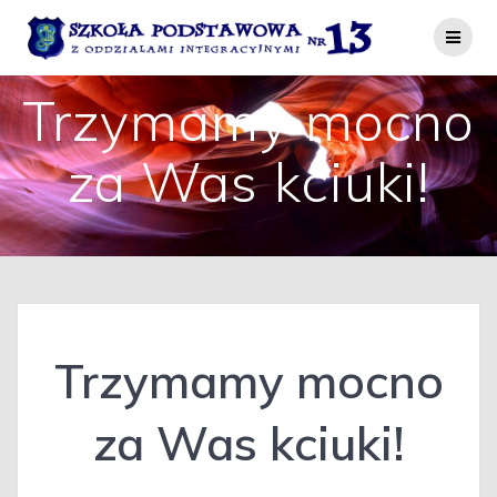
Przejdź
do
treści
Trzymamy mocno
za Was kciuki!
Trzymamy mocno
za Was kciuki!