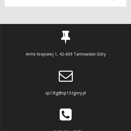
wpisu
wpis:
Armii Krajowej 1, 42-609 Tarnowskie Góry
sp13tg@sp13.tgory.pl