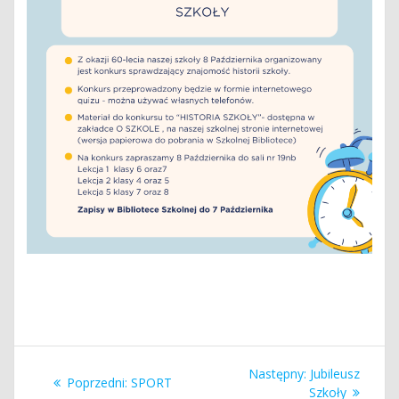
Nawigacja
Następny
Następny:
Jubileusz
Poprzedni
Poprzedni:
SPORT
wpis:
Szkoły