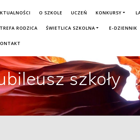
KTUALNOŚCI
O SZKOLE
UCZEŃ
KONKURSY
L
TREFA RODZICA
ŚWIETLICA SZKOLNA
E-DZIENNIK
KONTAKT
ubileusz szkoły c