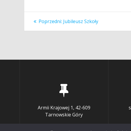
Nawigacja
Poprzedni
Poprzedni:
Jubileusz Szkoły
wpis:
wpisu
Armii Krajowej 1, 42-609
s
Tarnowskie Góry