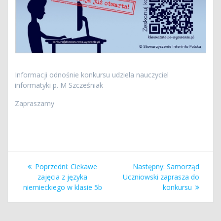
Informacji odnośnie konkursu udziela nauczyciel
informatyki p. M Szcześniak
Zapraszamy
Nawigacja
Poprzedni
Następny
Poprzedni:
Ciekawe
Następny:
Samorząd
wpisu
wpis:
wpis:
zajęcia z języka
Uczniowski zaprasza do
niemieckiego w klasie 5b
konkursu