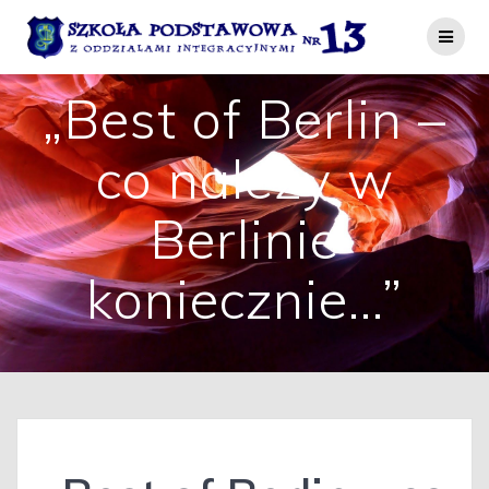
Przejdź
do
treści
„Best of Berlin –
co należy w
Berlinie
koniecznie…”