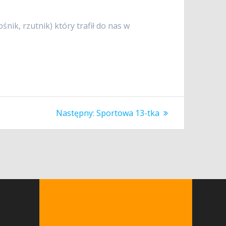
nik, rzutnik) który trafił do nas w
Następny
Następny:
Sportowa 13-tka
wpis: