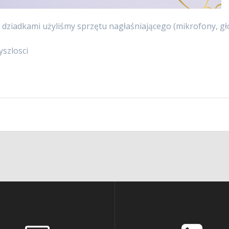
 dziadkami użyliśmy sprzętu nagłaśniającego (mikrofony, głoś
szlosci