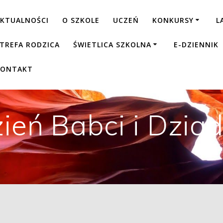
KTUALNOŚCI
O SZKOLE
UCZEŃ
KONKURSY
L
TREFA RODZICA
ŚWIETLICA SZKOLNA
E-DZIENNIK
KONTAKT
ień Babci i Dzia