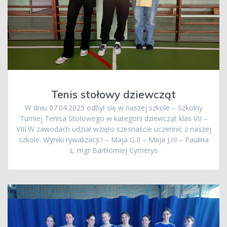
Tenis stołowy dziewcząt
W dniu 07.04.2025 odbył się w naszej szkole – Szkolny
Turniej Tenisa Stołowego w kategorii dziewcząt klas VII –
VIII.W zawodach udział wzięło szesnaście uczennic z naszej
szkole. Wyniki rywalizacji:I – Maja G.II – Maja J.III – Paulina
Ł. mgr Bartłomiej Cymerys