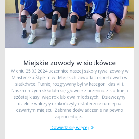
Miejskie zawody w siatkówce
W dniu 25.03.2024 uczennice naszej szkoły rywalizowały w
Miasteczku Śląskim w Miejskich zawodach sportowych w
siatkówce. Turniej rozgrywany był w kategorii klas VIII.
Nasza drużyna składała się głównie z uczennic z siódmej i
szóstej klasy, więc rok lub dwa młodszych. Dziewczyny
dzielnie walczyły i zakończyły ostatecznie turniej na
czwartym miejscu. Zebrane doświadczenie na pewno
zaprocentuje…
Dowiedz się więcej