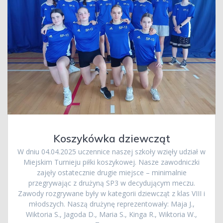
Koszykówka dziewcząt
W dniu 04.04.2025 uczennice naszej szkoły wzięły udział w
Miejskim Turnieju piłki koszykowej. Nasze zawodniczki
zajęły ostatecznie drugie miejsce – minimalnie
przegrywając z drużyną SP3 w decydującym meczu.
Zawody rozgrywane były w kategorii dziewcząt z klas VIII i
młodszych. Naszą drużynę reprezentowały: Maja J.,
Wiktoria S., Jagoda D., Maria S., Kinga R., Wiktoria W.,