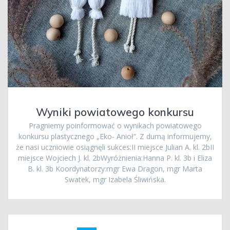
Wyniki powiatowego konkursu
Pragniemy poinformować o wynikach powiatowego
konkursu plastycznego „Eko- Anioł”. Z dumą informujemy,
że nasi uczniowie osiągnęli sukces:II miejsce Julian A. kl. 2bII
miejsce Wojciech J. kl. 2bWyróżnienia:Hanna P. kl. 3b i Eliza
B. kl. 3b Koordynatorzy:mgr Ewa Dragon, mgr Marta
Swatek, mgr Izabela Śliwińska.
Nawigacja