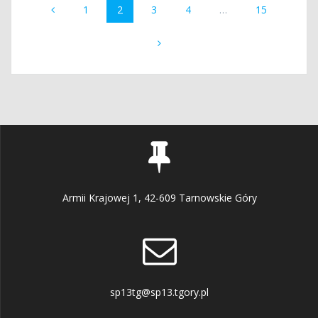
Strona
Strona
Strona
Strona
Strona
1
2
3
4
…
15
po
wpisach
Armii Krajowej 1, 42-609 Tarnowskie Góry
sp13tg@sp13.tgory.pl