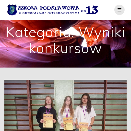
Przejdź
do
treści
Kategoria:
Wyniki
konkursów