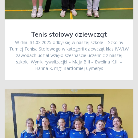
Tenis stołowy dziewcząt
W dniu 31.03.2025 odbył się w naszej szkole – Szkolny
Turniej Tenisa Stołowego w kategorii dziewcząt klas IV-VI.W
zawodach udział wzięło szesnaście uczennic z naszej
szkole. Wyniki rywalizacji:I – Maja B.II – Ewelina K.III –
Hanna K. mgr Bartłomiej Cymerys