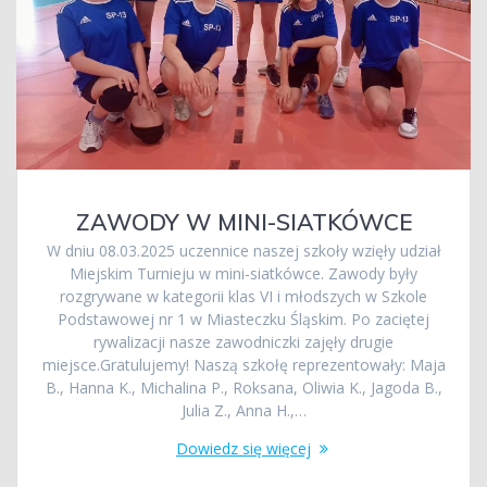
ZAWODY W MINI-SIATKÓWCE
W dniu 08.03.2025 uczennice naszej szkoły wzięły udział
Miejskim Turnieju w mini-siatkówce. Zawody były
rozgrywane w kategorii klas VI i młodszych w Szkole
Podstawowej nr 1 w Miasteczku Śląskim. Po zaciętej
rywalizacji nasze zawodniczki zajęły drugie
miejsce.Gratulujemy! Naszą szkołę reprezentowały: Maja
B., Hanna K., Michalina P., Roksana, Oliwia K., Jagoda B.,
Julia Z., Anna H.,…
Dowiedz się więcej