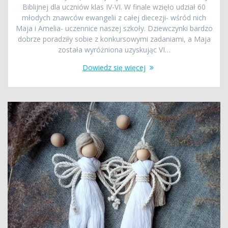
Biblijnej dla uczniów klas IV-VI. W finale wzięło udział 60
młodych znawców ewangelii z całej diecezji- wśród nich
Maja i Amelia- uczennice naszej szkoły. Dziewczynki bardzo
dobrze poradziły sobie z konkursowymi zadaniami, a Maja
została wyróżniona uzyskując VI…
Dowiedz się więcej