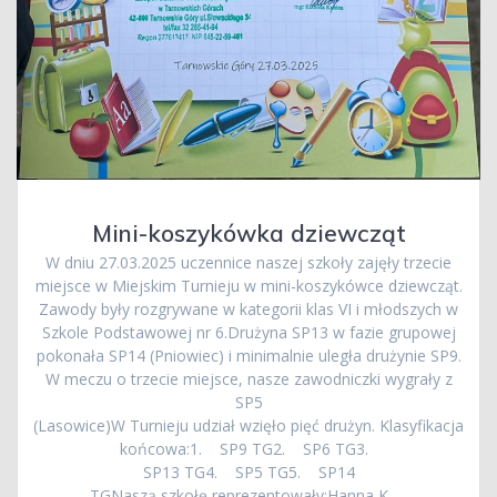
Mini-koszykówka dziewcząt
W dniu 27.03.2025 uczennice naszej szkoły zajęły trzecie
miejsce w Miejskim Turnieju w mini-koszykówce dziewcząt.
Zawody były rozgrywane w kategorii klas VI i młodszych w
Szkole Podstawowej nr 6.Drużyna SP13 w fazie grupowej
pokonała SP14 (Pniowiec) i minimalnie uległa drużynie SP9.
W meczu o trzecie miejsce, nasze zawodniczki wygrały z
SP5
(Lasowice)W Turnieju udział wzięło pięć drużyn. Klasyfikacja
końcowa:1. SP9 TG2. SP6 TG3.
SP13 TG4. SP5 TG5. SP14
TGNaszą szkołę reprezentowały:Hanna K.,…