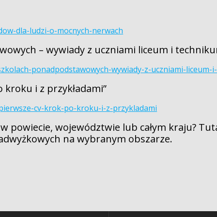
odow-dla-ludzi-o-mocnych-nerwach
awowych – wywiady z uczniami liceum i technik
w-szkolach-ponadpodstawowych-wywiady-z-uczniami-liceum-i
o kroku i z przykładami”
pierwsze-cv-krok-po-kroku-i-z-przykladami
a w powiecie, województwie lub całym kraju? Tut
nadwyżkowych na wybranym obszarze.