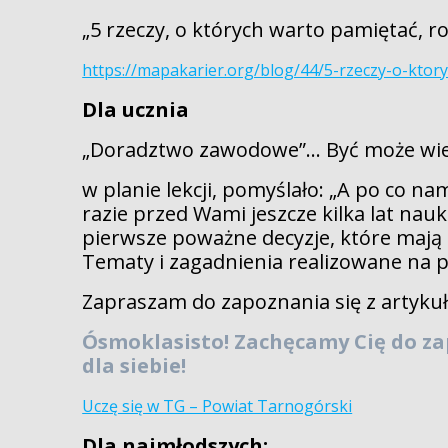
„5 rzeczy, o których warto pamiętać, 
https://mapakarier.org/blog/44/5-rzeczy-o-kto
Dla ucznia
„Doradztwo zawodowe”… Być może wiel
w planie lekcji, pomyślało: „A po co n
razie przed Wami jeszcze kilka lat nauki
pierwsze poważne decyzje, które mają zw
Tematy i zagadnienia realizowane na
Zapraszam do zapoznania się z artyku
Ósmoklasisto! Zachęcamy Cię do zap
dla siebie!
Uczę się w TG – Powiat Tarnogórski
Dla najmłodszych: