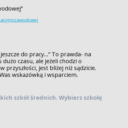
awodowej”
ukacyjnozawodowej
ę jeszcze do pracy…” To prawda- na
 dużo czasu, ale jeżeli chodzi o
rzyszłości, jest bliżej niż sądzicie.
 Was wskazówką i wsparciem.
ich szkół średnich. Wybierz szkołę