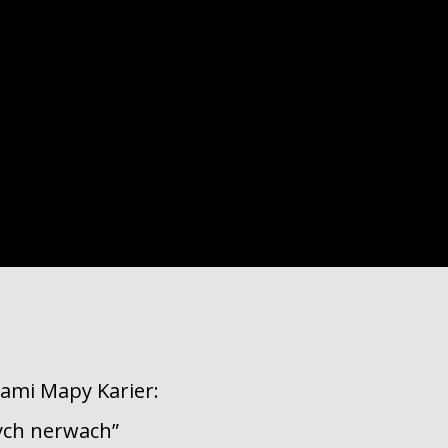
łami Mapy Karier:
nych nerwach”