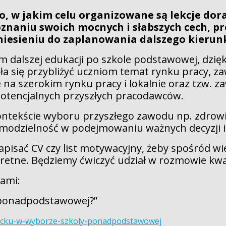
o, w jakim celu organizowane są lekcje d
oznaniu swoich mocnych i słabszych cech, pr
niesieniu do zaplanowania dalszego kierun
dalszej edukacji po szkole podstawowej, dzięk
a się przybliżyć uczniom temat rynku pracy, z
a szerokim rynku pracy i lokalnie oraz tzw. za
otencjalnych przyszłych pracodawców.
ntekście wyboru przyszłego zawodu np. zdrowie
amodzielność w podejmowaniu ważnych decyzji i w
pisać CV czy list motywacyjny, żeby spośród wi
etne. Będziemy ćwiczyć udział w rozmowie kwali
łami:
 ponadpodstawowej?”
iecku-w-wyborze-szkoly-ponadpodstawowej