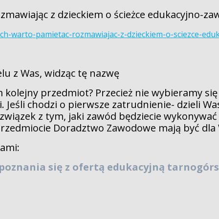
rozmawiając z dzieckiem o ścieżce edukacyjno-z
rych-warto-pamietac-rozmawiajac-z-dzieckiem-o-sciezce-ed
u z Was, widząc tę nazwę
am kolejny przedmiot? Przecież nie wybieramy si
. Jeśli chodzi o pierwsze zatrudnienie- dzieli Was
iązek z tym, jaki zawód będziecie wykonywać w p
 przedmiocie Doradztwo Zawodowe mają być dla
łami:
oznania się z ofertą edukacyjną tarnogórsk