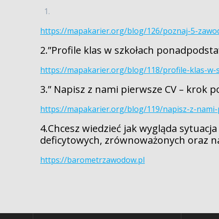
https://mapakarier.org/blog/126/poznaj-5-zaw
2.”Profile klas w szkołach ponadpodst
https://mapakarier.org/blog/118/profile-klas-
3.” Napisz z nami pierwsze CV – krok p
https://mapakarier.org/blog/119/napisz-z-nami-
4.Chcesz wiedzieć jak wygląda sytuacj
deficytowych, zrównoważonych oraz 
https://barometrzawodow.pl