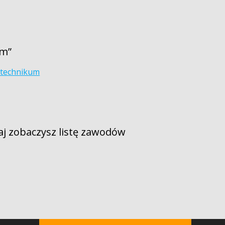
um”
-technikum
aj zobaczysz listę zawodów