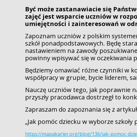
Być może zastanawiacie się Państw
zajęć jest wsparcie uczniów w rozp
umiejętności i zainteresowań w od
Zapoznam uczniów z polskim systemem 
szkół ponadpodstawowych. Będę starał
nastawieniem na zawody poszukiwane n
powinny wpisywać się w oczekiwania p
Będziemy omawiać różne czynniki w ko
współpracy w grupie, bycie liderem, s
Nauczę uczniów tego, jak poprawnie na
przyszły pracodawca dostrzegł to konkr
Zapraszam do zapoznania się z artyku
„Jak pomóc dziecku w wyborze szkoły
https://mapakarier.org/blog/136/jak-pomoc-dz