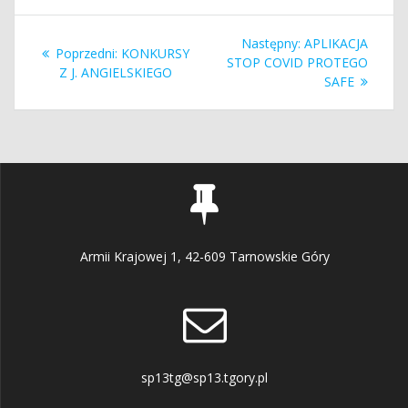
Nawigacja
Następny
Następny:
APLIKACJA
Poprzedni
Poprzedni:
KONKURSY
wpisu
wpis:
STOP COVID PROTEGO
wpis:
Z J. ANGIELSKIEGO
SAFE
Armii Krajowej 1, 42-609 Tarnowskie Góry
sp13tg@sp13.tgory.pl