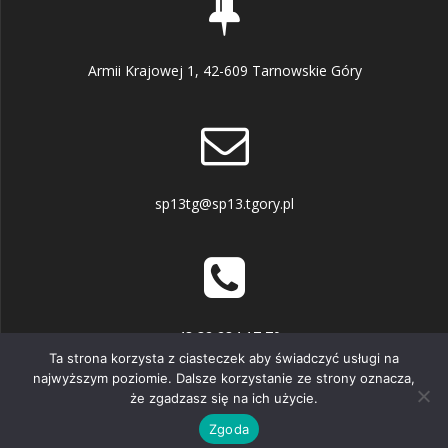
Armii Krajowej 1, 42-609 Tarnowskie Góry
sp13tg@sp13.tgory.pl
+48 32 284 17 70
Ta strona korzysta z ciasteczek aby świadczyć usługi na
najwyższym poziomie. Dalsze korzystanie ze strony oznacza,
że zgadzasz się na ich użycie.
© 2026 . Zbudowano przy użyciu WordPressa i
motywu
Mesmerize
Zgoda