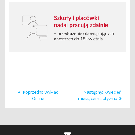
Nawigacja
Poprzedni
Następny
Poprzedni:
Wykład
Następny:
Kwiecień
wpisu
wpis:
wpis:
Online
miesiącem autyzmu