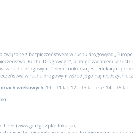
 związane z bezpieczeństwem w ruchu drogowym: „Europej
ieczeństwa Ruchu Drogowego”, dlatego zadaniem uczestnik
wa w ruchu drogowym. Celem konkursu jest edukacja i pro
pieczeństwa w ruchu drogowym wśród jego najmłodszych ucz
goriach wiekowych:
10 – 11 lat, 12 – 13 lat oraz 14 – 15 lat.
ki:
Tirek (www.gitd.gov.pl/edukacja),
rzech zasad bezpieczeństwa w ruchu drogowym (np. dotycząc