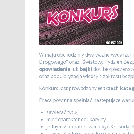
W maju obchodzimy dwa ważne wydarzenia
Drogowego” oraz „Światowy Tydzień Bezp
opowiadania
lub
bajki
dot. bezpieczeńst
oraz popularyzacja wiedzy z zakresu bez
Konkurs jest prowadzony
w trzech kate
Praca powinna spełniać następujące warun
zawierać tytuł,
mieć charakter edukacyjny,
jednym z bohaterów ma być Krokodylek 
zawierać odniesienie do co najmniej t