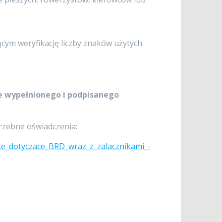
jącym weryfikację liczby znaków użytych
e wypełnionego i podpisanego
rzebne oświadczenia:
ke_dotyczace_BRD_wraz_z_zalacznikami_-