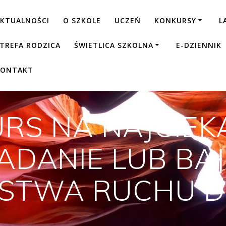
KTUALNOŚCI
O SZKOLE
UCZEŃ
KONKURSY
L
TREFA RODZICA
ŚWIETLICA SZKOLNA
E-DZIENNIK
KONTAKT
RS NA NAJCIE
DANIE LUB BAJ
ŃSTWA RUCHU