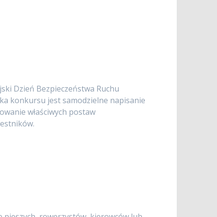
ski Dzień Bezpieczeństwa Ruchu
a konkursu jest samodzielne napisanie
mowanie właściwych postaw
estników.
e pieszych, rowerzystów, kierowców lub