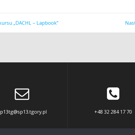
nkursu „DACHL – Lapbook”
Nas
p13tg@sp13.tgory.pl
+48 32 284 17 70