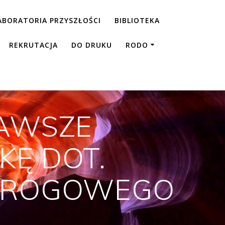
ABORATORIA PRZYSZŁOŚCI
BIBLIOTEKA
REKRUTACJA
DO DRUKU
RODO
KAWSZE
KĘ DOT.
 DROGOWEGO