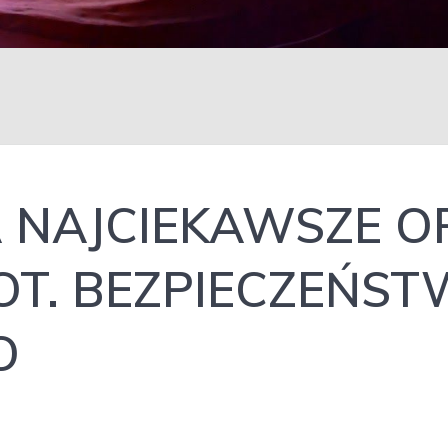
 NAJCIEKAWSZE O
DOT. BEZPIECZEŃS
O