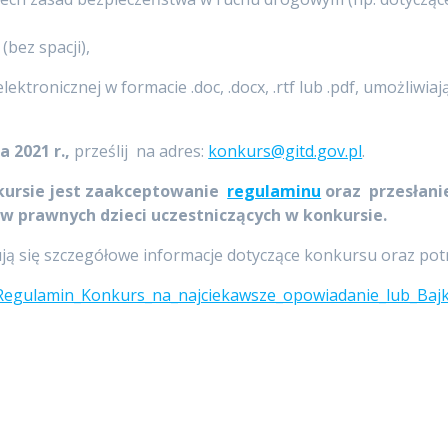
(bez spacji),
tronicznej w formacie .doc, .docx, .rtf lub .pdf, umożliwia
a 2021 r.,
prześlij na adres:
konkurs@gitd.gov.pl
.
ursie jest zaakceptowanie
regulaminu
oraz przesłani
w prawnych dzieci uczestniczących w konkursie.
ją się szczegółowe informacje dotyczące konkursu oraz pot
ad/Regulamin_Konkurs_na_najciekawsze_opowiadanie_lub_Baj