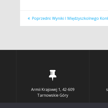
Nawigacja
Poprzedni
Poprzedni:
Wyniki I Międzyszkolnego Ko
wpis:
wpisu
Armii Krajowej 1, 42-609
s
Tarnowskie Góry