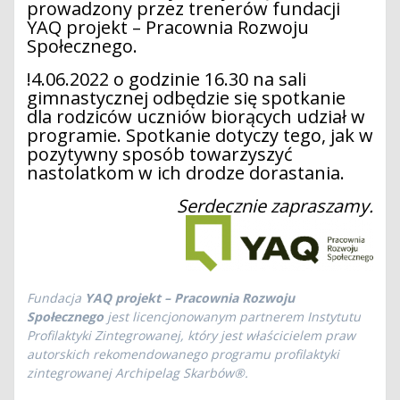
prowadzony przez trenerów fundacji
YAQ projekt – Pracownia Rozwoju
Społecznego.
!4.06.2022 o godzinie 16.30 na sali
gimnastycznej odbędzie się spotkanie
dla rodziców uczniów biorących udział w
programie. Spotkanie dotyczy tego, jak w
pozytywny sposób towarzyszyć
nastolatkom w ich drodze dorastania.
Serdecznie zapraszamy.
Fundacja
YAQ projekt – Pracownia Rozwoju
Społecznego
jest licencjonowanym partnerem Instytutu
Profilaktyki Zintegrowanej, który jest właścicielem praw
autorskich rekomendowanego programu profilaktyki
zintegrowanej Archipelag Skarbów®.