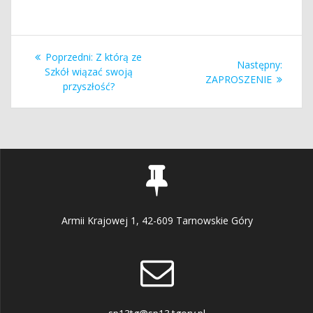
Nawigacja
Poprzedni
Poprzedni:
Z którą ze
Nastę
Następny:
wpisu
wpis:
Szkół wiązać swoją
wpis:
ZAPROSZENIE
przyszłość?
Armii Krajowej 1, 42-609 Tarnowskie Góry