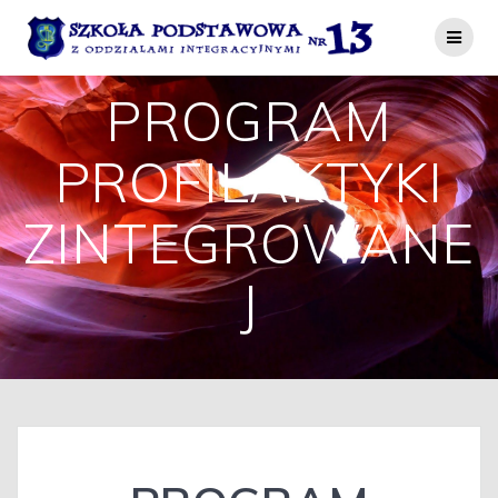
Przejdź
do
treści
PROGRAM
PROFILAKTYKI
ZINTEGROWANE
J