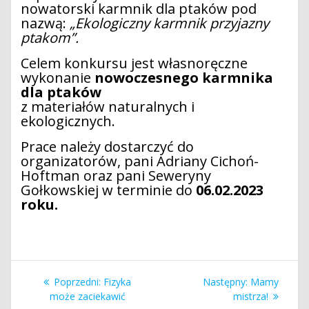
nowatorski karmnik dla ptaków pod
nazwą:
„Ekologiczny karmnik przyjazny
ptakom”.
Celem konkursu jest własnoręczne
wykonanie
nowoczesnego karmnika
dla ptaków
z materiałów naturalnych i
ekologicznych.
Prace należy dostarczyć do
organizatorów, pani Adriany Cichoń-
Hoftman oraz pani Seweryny
Gołkowskiej w terminie do
06.02.2023
roku.
Nawigacja
Poprzedni
Następny
Poprzedni:
Fizyka
Następny:
Mamy
wpisu
wpis:
wpis:
może zaciekawić
mistrza!