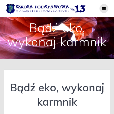
Przejdź
do
treści
Bądź eko,
wykonaj karmnik
Bądź eko, wykonaj
karmnik