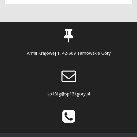
Armii Krajowej 1, 42-609 Tarnowskie Góry
sp13tg@sp13.tgory.pl
+48 32 284 17 70