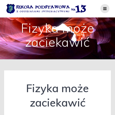
Przejdź
do
treści
Fizyka może
zaciekawić
Fizyka może
zaciekawić