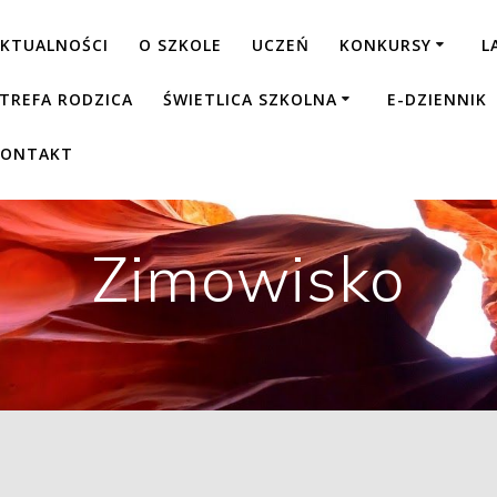
KTUALNOŚCI
O SZKOLE
UCZEŃ
KONKURSY
L
TREFA RODZICA
ŚWIETLICA SZKOLNA
E-DZIENNIK
KONTAKT
Zimowisko