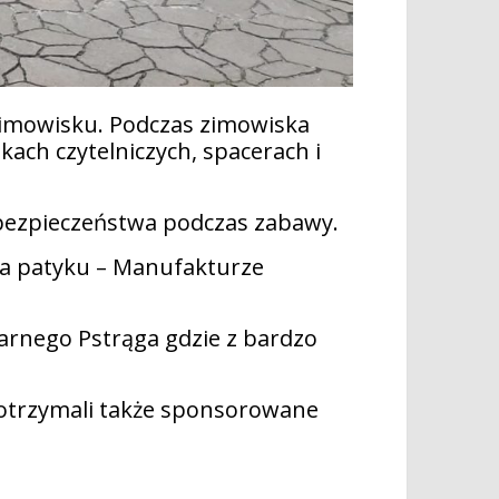
 zimowisku. Podczas zimowiska
kach czytelniczych, spacerach i
y bezpieczeństwa podczas zabawy.
 na patyku – Manufakturze
zarnego Pstrąga gdzie z bardzo
, otrzymali także sponsorowane