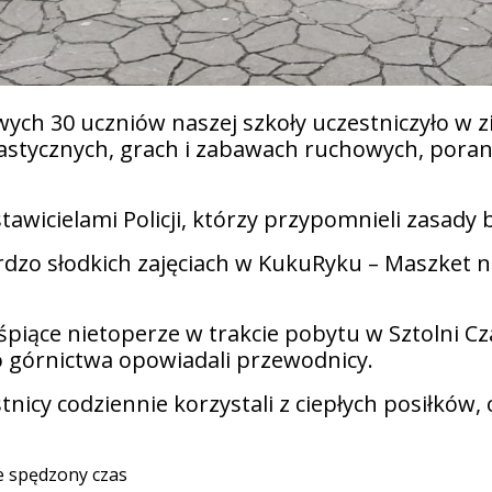
wych 30 uczniów naszej szkoły uczestniczyło w
plastycznych, grach i zabawach ruchowych, poran
stawicielami Policji, którzy przypomnieli zasad
ardzo słodkich zajęciach w KukuRyku – Maszket
 śpiące nietoperze w trakcie pobytu w Sztolni C
go górnictwa opowiadali przewodnicy.
tnicy codziennie korzystali z ciepłych posiłków
le spędzony czas