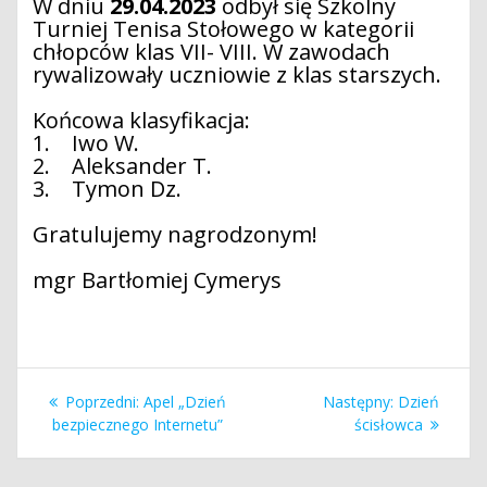
W dniu
29.04.2023
odbył się Szkolny
Turniej Tenisa Stołowego w kategorii
chłopców klas VII- VIII. W zawodach
rywalizowały uczniowie z klas starszych.
Końcowa klasyfikacja:
1. Iwo W.
2. Aleksander T.
3. Tymon Dz.
Gratulujemy nagrodzonym!
mgr Bartłomiej Cymerys
Nawigacja
Poprzedni
Następny
Poprzedni:
Apel „Dzień
Następny:
Dzień
wpisu
wpis:
wpis:
bezpiecznego Internetu”
ścisłowca