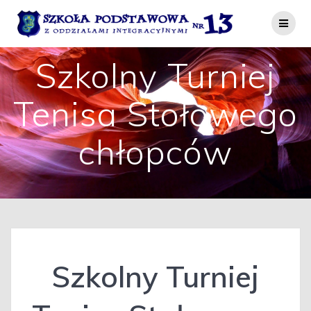
Przejdź
do
treści
Szkolny Turniej
Tenisa Stołowego
chłopców
Szkolny Turniej