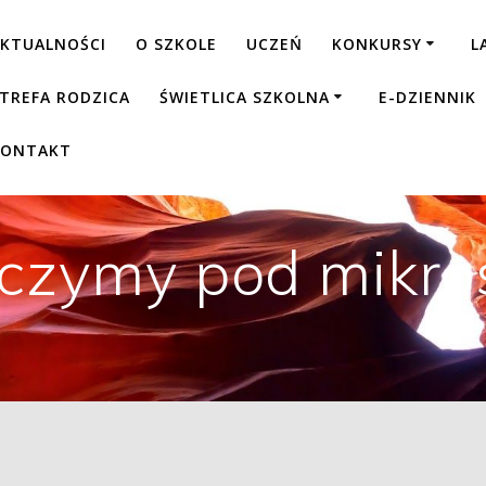
KTUALNOŚCI
O SZKOLE
UCZEŃ
KONKURSY
L
TREFA RODZICA
ŚWIETLICA SZKOLNA
E-DZIENNIK
KONTAKT
czymy pod mikr