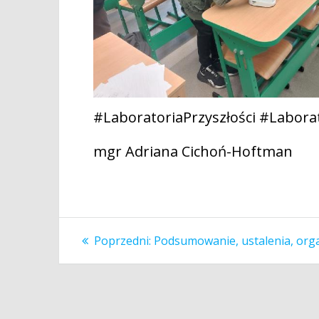
#LaboratoriaPrzyszłości #Laborat
mgr Adriana Cichoń-Hoftman
Nawigacja
Poprzedni
Poprzedni:
Podsumowanie, ustalenia, orga
wpis:
wpisu