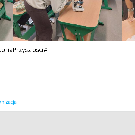
oriaPrzyszlosci#
nizacja