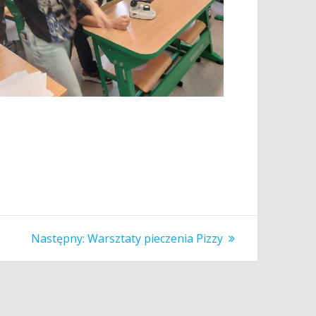
Następny
Następny:
Warsztaty pieczenia Pizzy
wpis: