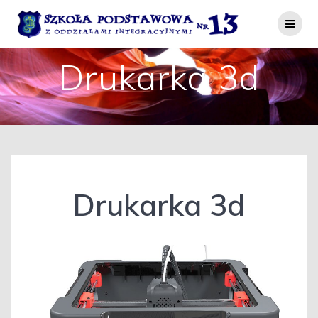
Przejdź
do
treści
Drukarka 3d
Drukarka 3d