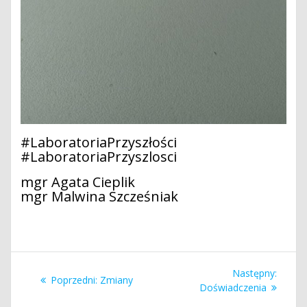
#LaboratoriaPrzyszłości
#LaboratoriaPrzyszlosci
mgr Agata Cieplik
mgr Malwina Szcześniak
Nawigacja
Nastę
Następny:
Poprzedni
Poprzedni:
Zmiany
wpisu
wpis:
Doświadczenia
wpis: