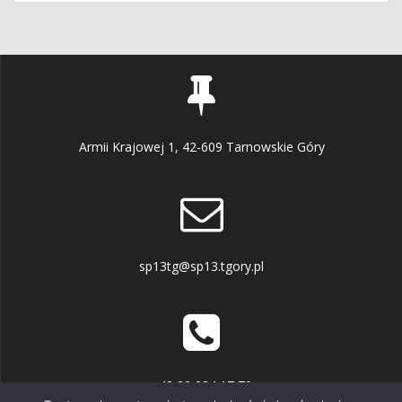
Armii Krajowej 1, 42-609 Tarnowskie Góry
sp13tg@sp13.tgory.pl
+48 32 284 17 70