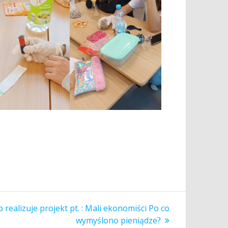
ny
 b realizuje projekt pt. : Mali ekonomiści Po co
wymyślono pieniądze?