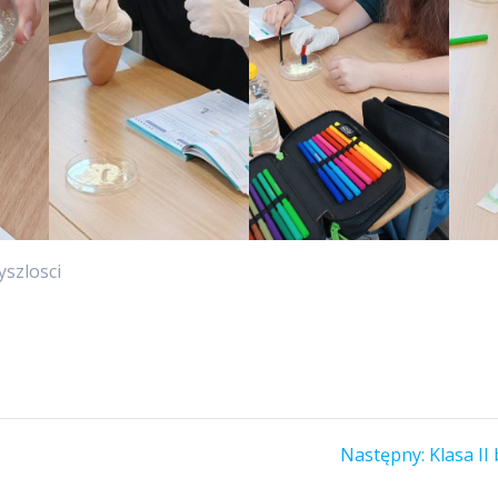
szlosci
Następ
Następny:
Klasa II
wpis: