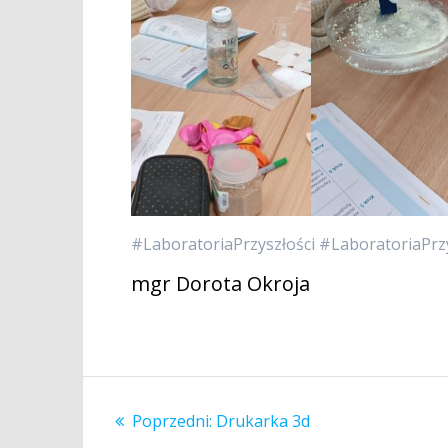
#LaboratoriaPrzyszłości #LaboratoriaPrzy
mgr Dorota Okroja
Nawigacja
Poprzedni
Poprzedni:
Drukarka 3d
wpisu
wpis: