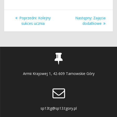
Nawigacja
Poprzedni
Następny
Poprzedni:
Kolejny
Następny:
Zajęcia
wpisu
wpis:
wpis:
sukces ucznia
dodatkowe
Armii Krajowej 1, 42-609 Tarnowskie Góry
sp13tg@sp13.tgory.pl