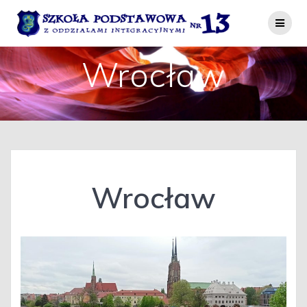
Przejdź
do
treści
Wrocław
Wrocław