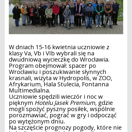
W dniach 15-16 kwietnia uczniowie z
klasy Va, Vb i VIb wybrali się na
dwudniową wycieczkę do Wrocławia.
Program obejmował: spacer po
Wrocławiu i poszukiwanie słynnych
krasnali, wizyta w Hydropolis, w ZOO,
Afrykarium, Hala Stulecia, Fontanna
Multimedialna.
Uczniowie spędzili wieczór i noc w
pięknym
Hotelu Jasek Premium
, gdzie
mogli spożyć pyszny posiłek, wspólnie
porozmawiać, pograć w gry i odpocząć
po wytężonym dniu.
Na szczęście prognozy pogody, które nie