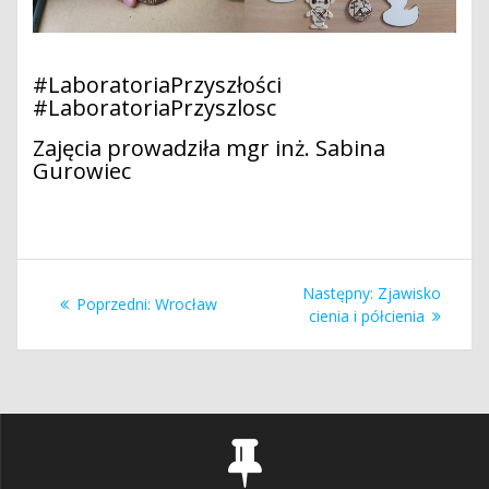
#LaboratoriaPrzyszłości
#LaboratoriaPrzyszlosc
Zajęcia prowadziła mgr inż. Sabina
Gurowiec
Nawigacja
Następny
Następny:
Zjawisko
Poprzedni
Poprzedni:
Wrocław
wpisu
wpis:
cienia i półcienia
wpis: