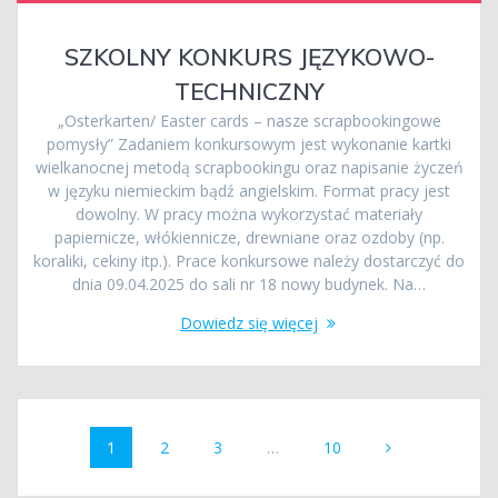
SZKOLNY KONKURS JĘZYKOWO-
TECHNICZNY
„Osterkarten/ Easter cards – nasze scrapbookingowe
pomysły” Zadaniem konkursowym jest wykonanie kartki
wielkanocnej metodą scrapbookingu oraz napisanie życzeń
w języku niemieckim bądź angielskim. Format pracy jest
dowolny. W pracy można wykorzystać materiały
papiernicze, włókiennicze, drewniane oraz ozdoby (np.
koraliki, cekiny itp.). Prace konkursowe należy dostarczyć do
dnia 09.04.2025 do sali nr 18 nowy budynek. Na…
Dowiedz się więcej
Nawigacja
Strona
Strona
Strona
Strona
1
2
3
…
10
po