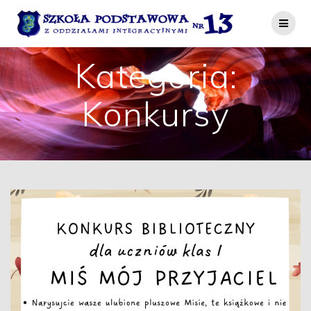
Przejdź
do
treści
Kategoria:
Konkursy