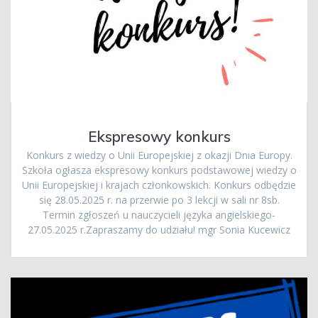
Ekspresowy konkurs
Konkurs z wiedzy o Unii Europejskiej z okazji Dnia Europy.
Szkoła ogłasza ekspresowy konkurs podstawowej wiedzy o
Unii Europejskiej i krajach członkowskich. Konkurs odbędzie
się 28.05.2025 r. na przerwie po 3 lekcji w sali nr 8sb.
Termin zgłoszeń u nauczycieli języka angielskiego-
27.05.2025 r.Zapraszamy do udziału! mgr Sonia Kucewicz