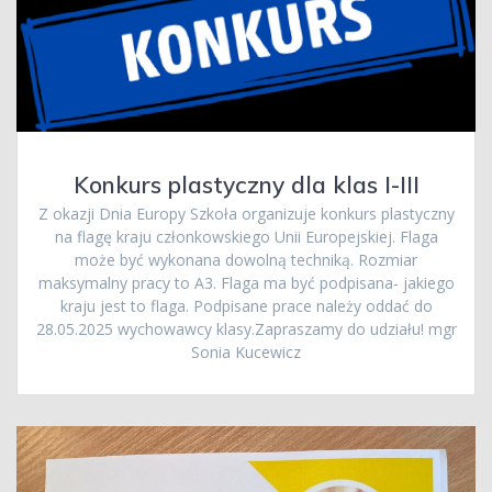
Konkurs plastyczny dla klas I-III
Z okazji Dnia Europy Szkoła organizuje konkurs plastyczny
na flagę kraju członkowskiego Unii Europejskiej. Flaga
może być wykonana dowolną techniką. Rozmiar
maksymalny pracy to A3. Flaga ma być podpisana- jakiego
kraju jest to flaga. Podpisane prace należy oddać do
28.05.2025 wychowawcy klasy.Zapraszamy do udziału! mgr
Sonia Kucewicz