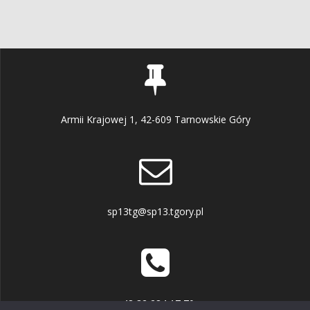
wpisach
Armii Krajowej 1, 42-609 Tarnowskie Góry
sp13tg@sp13.tgory.pl
+48 32 284 17 70