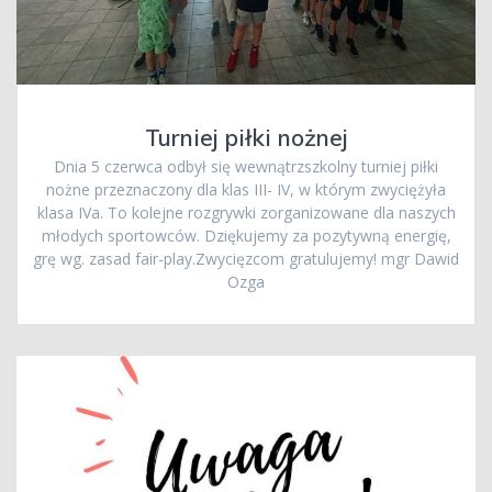
Turniej piłki nożnej
Dnia 5 czerwca odbył się wewnątrzszkolny turniej piłki
nożne przeznaczony dla klas III- IV, w którym zwyciężyła
klasa IVa. To kolejne rozgrywki zorganizowane dla naszych
młodych sportowców. Dziękujemy za pozytywną energię,
grę wg. zasad fair-play.Zwycięzcom gratulujemy! mgr Dawid
Ozga