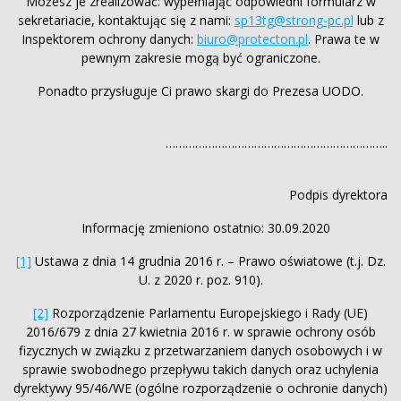
Możesz je zrealizować: wypełniając odpowiedni formularz w
sekretariacie, kontaktując się z nami:
sp13tg@strong-pc.pl
lub z
Inspektorem ochrony danych:
biuro@protecton.pl
. Prawa te w
pewnym zakresie mogą być ograniczone.
Ponadto przysługuje Ci prawo skargi do Prezesa UODO.
…………………………………………………………..
Podpis dyrektora
Informację zmieniono ostatnio: 30.09.2020
[1]
Ustawa z dnia 14 grudnia 2016 r. – Prawo oświatowe (t.j. Dz.
U. z 2020 r. poz. 910).
[2]
Rozporządzenie Parlamentu Europejskiego i Rady (UE)
2016/679 z dnia 27 kwietnia 2016 r. w sprawie ochrony osób
fizycznych w związku z przetwarzaniem danych osobowych i w
sprawie swobodnego przepływu takich danych oraz uchylenia
dyrektywy 95/46/WE (ogólne rozporządzenie o ochronie danych)