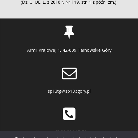
(Dz. U. UE. L. z 2016 r. Nr 119, str. 1 z późn. zm.).
Armii Krajowej 1, 42-609 Tarnowskie Góry
sp13tg@sp13.tgory.pl
+48 32 284 17 70