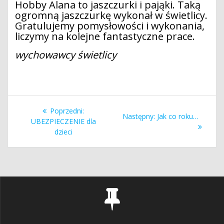
Hobby Alana to jaszczurki i pająki. Taką
ogromną jaszczurkę wykonał w świetlicy.
Gratulujemy pomysłowości i wykonania,
liczymy na kolejne fantastyczne prace.
wychowawcy świetlicy
Nawigacja
Poprzedni
Poprzedni:
Następny
Następny:
Jak co roku…
wpisu
wpis:
UBEZPIECZENIE dla
wpis:
dzieci