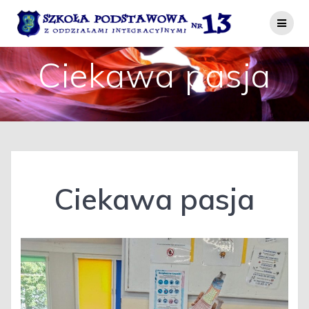
Przejdź
do
treści
Ciekawa pasja
Ciekawa pasja