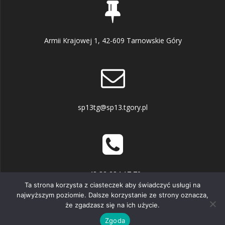
Armii Krajowej 1, 42-609 Tarnowskie Góry
sp13tg@sp13.tgory.pl
+48 32 284 17 70
Ta strona korzysta z ciasteczek aby świadczyć usługi na
najwyższym poziomie. Dalsze korzystanie ze strony oznacza,
że zgadzasz się na ich użycie.
© 2026 . Zbudowano przy użyciu WordPressa i
motywu
Mesmerize
Zgoda