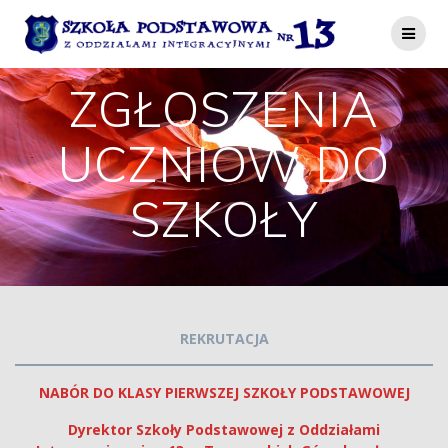
Przejdź
do
treści
ZGŁOSZENIA
UCZNIÓW DO
SZKOŁY
REKRUTACJA
NABÓR DO KLASY PIERWSZEJ SZKOŁY PODSTAWOWEJ
Dyrektor Szkoły Podstawowej z Oddziałami