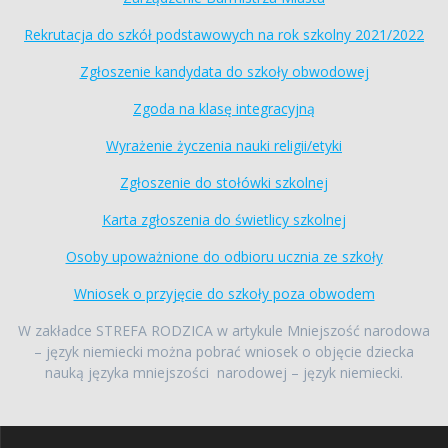
Rekrutacja do szkół podstawowych na rok szkolny 2021/2022
Zgłoszenie kandydata do szkoły obwodowej
Zgoda na klasę integracyjną
Wyrażenie życzenia nauki religii/etyki
Zgłoszenie do stołówki szkolnej
Karta zgłoszenia do świetlicy szkolnej
Osoby upoważnione do odbioru ucznia ze szkoły
Wniosek o przyjęcie do szkoły poza obwodem
W zakładce STREFA RODZICA w artykule Mniejszość narodowa
– język niemiecki można pobrać wniosek o objęcie dziecka
nauką języka mniejszości narodowej – język niemiecki.