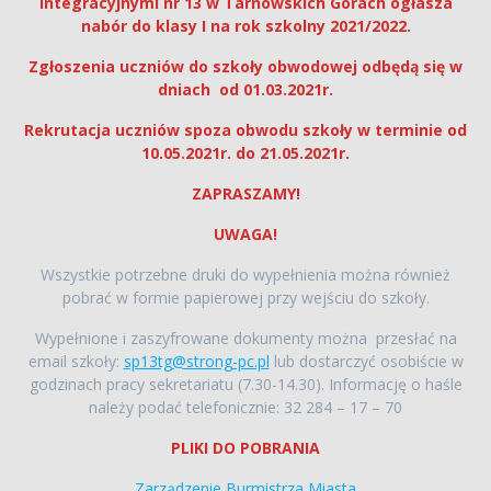
Integracyjnymi nr 13 w Tarnowskich Górach ogłasza
nabór do klasy I na rok szkolny 2021/2022.
Zgłoszenia uczniów do szkoły obwodowej odbędą się w
dniach od 01.03.2021r.
Rekrutacja uczniów spoza obwodu szkoły w terminie od
10.05.2021r. do 21.05.2021r.
ZAPRASZAMY!
UWAGA!
Wszystkie potrzebne druki do wypełnienia można również
pobrać w formie papierowej przy wejściu do szkoły.
Wypełnione i zaszyfrowane dokumenty można przesłać na
email szkoły:
sp13tg@strong-pc.pl
lub dostarczyć osobiście w
godzinach pracy sekretariatu (7.30-14.30). Informację o haśle
należy podać telefonicznie: 32 284 – 17 – 70
PLIKI DO POBRANIA
Zarządzenie Burmistrza Miasta